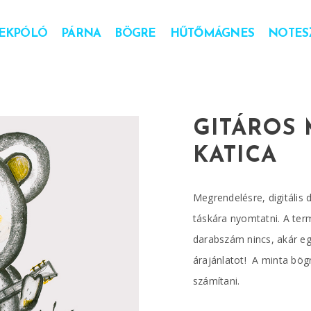
EKPÓLÓ
PÁRNA
BÖGRE
HŰTŐMÁGNES
NOTESZ
GITÁROS 
KATICA
Megrendelésre, digitális 
táskára nyomtatni. A ter
darabszám nincs, akár egy
árajánlatot! A minta bögr
számítani.