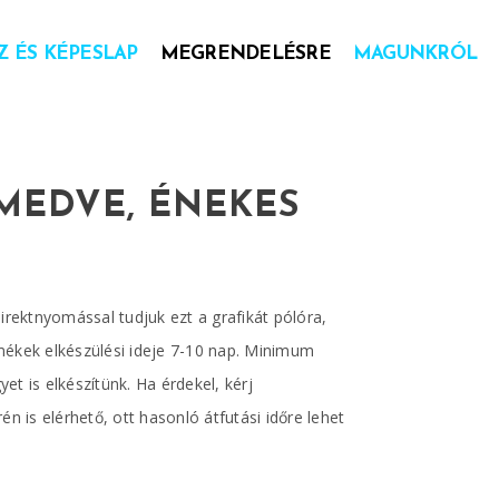
 ÉS KÉPESLAP
MEGRENDELÉSRE
MAGUNKRÓL
MEDVE, ÉNEKES
direktnyomással tudjuk ezt a grafikát pólóra,
mékek elkészülési ideje 7-10 nap. Minimum
et is elkészítünk. Ha érdekel, kérj
én is elérhető, ott hasonló átfutási időre lehet