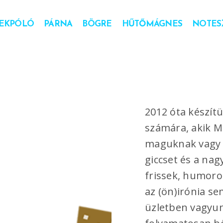
EKPÓLÓ
PÁRNA
BÖGRE
HŰTŐMÁGNES
NOTESZ
2012 óta készítü
számára, akik M
maguknak vagy 
giccset és a nag
frissek, humoros
az (ön)irónia s
üzletben vagyunk