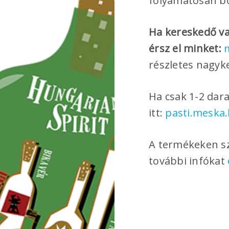
folyamatosan b
Ha kereskedő va
érsz el minket:
részletes nagyke
Ha csak 1-2 dara
itt:
pasti.meska
A termékeken s
további infókat