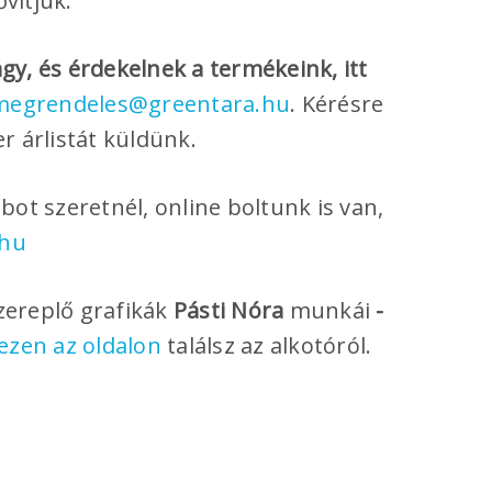
ővítjük.
gy, és érdekelnek a termékeink, itt
megrendeles@greentara.hu
. Kérésre
r árlistát küldünk.
bot szeretnél, online boltunk is van,
.hu
zereplő grafikák
Pásti Nóra
munkái
-
ezen az oldalon
találsz az alkotóról.