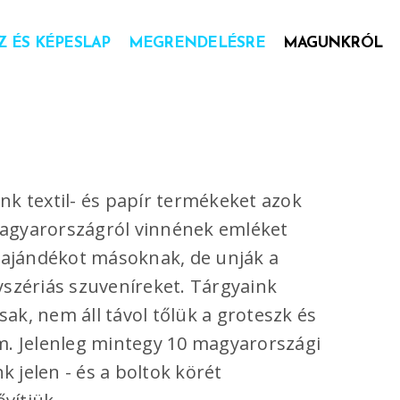
 ÉS KÉPESLAP
MEGRENDELÉSRE
MAGUNKRÓL
nk textil- és papír termékeket azok
agyarországról vinnének emléket
ajándékot másoknak, de unják a
yszériás szuveníreket. Tárgyaink
ak, nem áll távol tőlük a groteszk és
em. Jelenleg mintegy 10 magyarországi
 jelen - és a boltok körét