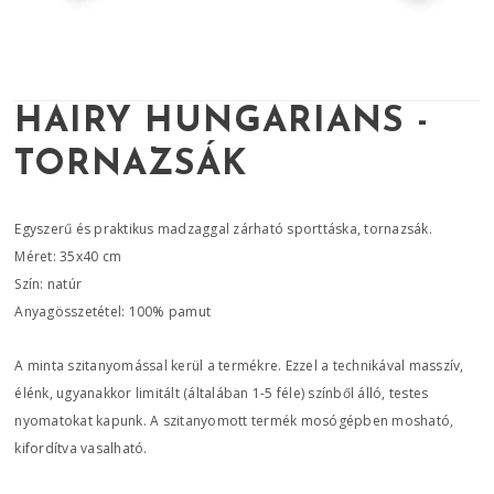
HAIRY HUNGARIANS -
TORNAZSÁK
Egyszerű és praktikus madzaggal zárható sporttáska, tornazsák.
Méret: 35x40 cm
Szín: natúr
Anyagösszetétel: 100% pamut
A minta szitanyomással kerül a termékre. Ezzel a technikával masszív,
élénk, ugyanakkor limitált (általában 1-5 féle) színből álló, testes
nyomatokat kapunk. A szitanyomott termék mosógépben mosható,
kifordítva vasalható.