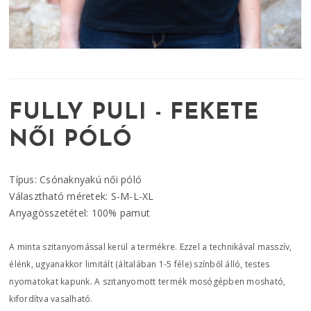
FULLY PULI - FEKETE
NŐI PÓLÓ
Típus: Csónaknyakú női póló
Választható méretek: S-M-L-XL
Anyagösszetétel: 100% pamut
A minta szitanyomással kerül a termékre. Ezzel a technikával masszív,
élénk, ugyanakkor limitált (általában 1-5 féle) színből álló, testes
nyomatokat kapunk. A szitanyomott termék mosógépben mosható,
kifordítva vasalható.