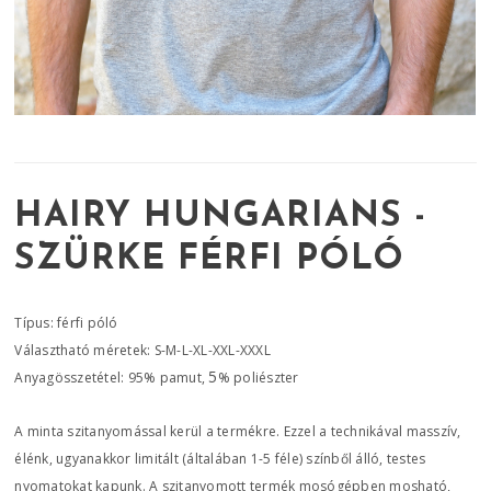
HAIRY HUNGARIANS -
SZÜRKE FÉRFI PÓLÓ
Típus: férfi póló
Választható méretek: S-M-L-XL-XXL-XXXL
5
Anyagösszetétel: 95% pamut,
% poliészter
A minta szitanyomással kerül a termékre. Ezzel a technikával masszív,
élénk, ugyanakkor limitált (általában 1-5 féle) színből álló, testes
nyomatokat kapunk. A szitanyomott termék mosógépben mosható,