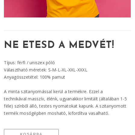
NE ETESD A MEDVÉT!
Típus: férfi / uniszex póló
Választható méretek: S-M-L-XL-XXL-XXXL
Anyagösszetétel: 100% pamut
A minta szitanyomással kerül a termékre. Ezzel a
technikával masszív, élénk, ugyanakkor limitált (általában 1-5
féle) színből álló, testes nyomatokat kapunk. A szitanyomott
termék mosógépben mosható, kifordítva vasalható.
KOSÁRBA