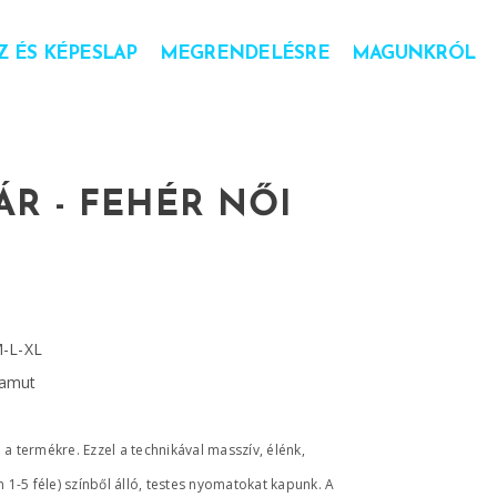
 ÉS KÉPESLAP
MEGRENDELÉSRE
MAGUNKRÓL
ÁR - FEHÉR NŐI
M-L-XL
pamut
a termékre. Ezzel a technikával masszív, élénk,
n 1-5 féle) színből álló, testes nyomatokat kapunk. A