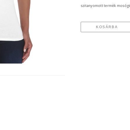
szitanyomott termék mosógé
KOSÁRBA