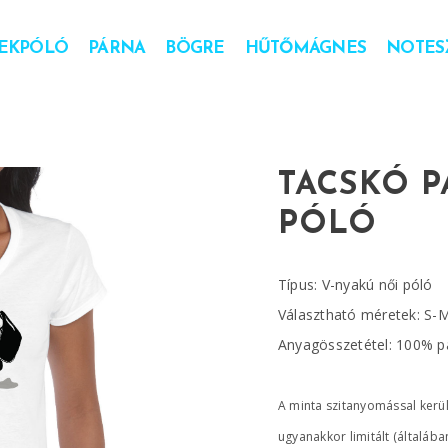
EKPÓLÓ
PÁRNA
BÖGRE
HŰTŐMÁGNES
NOTESZ
TACSKÓ P
PÓLÓ
Típus: V-nyakú női póló
Választható méretek: S-
Anyagösszetétel: 100% 
A minta szitanyomással kerül 
ugyanakkor limitált (általába