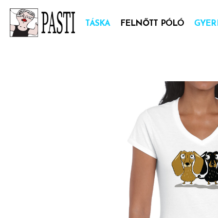
TÁSKA
FELNŐTT PÓLÓ
GYER