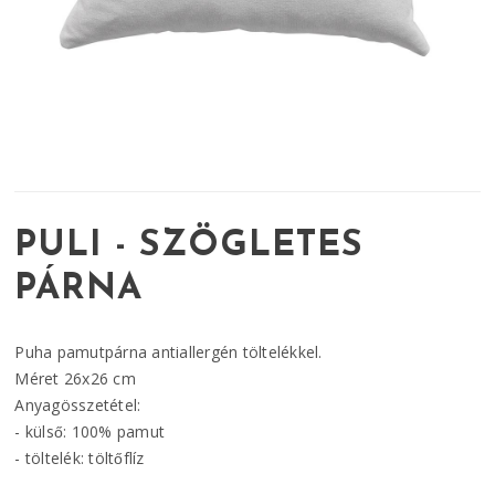
PULI - SZÖGLETES
PÁRNA
Puha pamutpárna antiallergén töltelékkel.
Méret 26x26 cm
Anyagösszetétel:
- külső: 100% pamut
- töltelék: töltőflíz