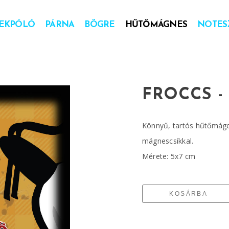
EKPÓLÓ
PÁRNA
BÖGRE
HŰTŐMÁGNES
NOTESZ
FROCCS 
Könnyű, tartós hűtőmáges
mágnescsíkkal.
Mérete: 5x7 cm
KOSÁRBA