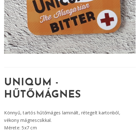
UNIQUM -
HŰTŐMÁGNES
Könnyű, tartós hűtőmáges laminált, rétegelt kartonból,
vékony mágnescsíkkal.
Mérete: 5x7 cm