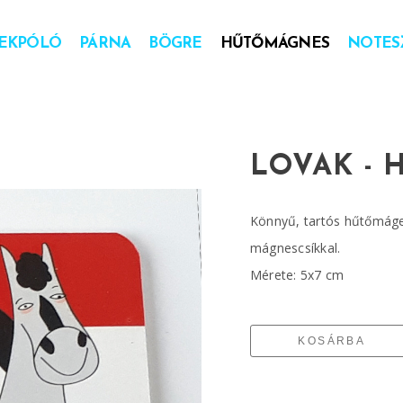
EKPÓLÓ
PÁRNA
BÖGRE
HŰTŐMÁGNES
NOTESZ
LOVAK -
Könnyű, tartós hűtőmáges
mágnescsíkkal.
Mérete: 5x7 cm
KOSÁRBA